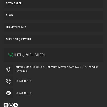
FOTO GALERI
BLOG
HIZMETLERIMIZ
MIKRO SAÇ KAYNAK
İLETİŞİM BİLGİLERİ
Müşteri Temsilcisi
Kurtköy Mah. Bakü Cad. Optimum Meydan Avm No:3 D:70 Pendik/
İSTANBUL
05073882115
05073882115
Cevap Yaz