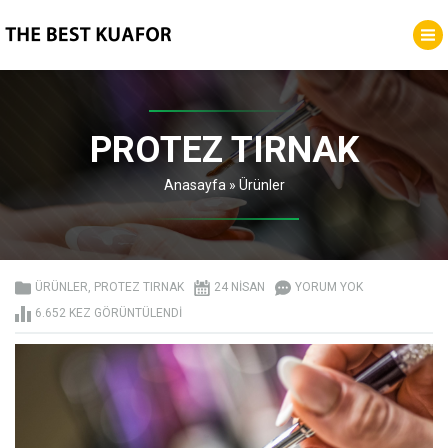
PROTEZ TIRNAK
Anasayfa
»
Ürünler
ÜRÜNLER
,
PROTEZ TIRNAK
24 NISAN
YORUM YOK
6.652 KEZ GÖRÜNTÜLENDI