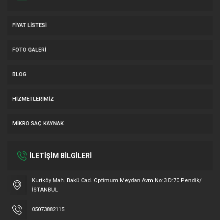
FIYAT LISTESI
FOTO GALERI
BLOG
HIZMETLERIMIZ
MIKRO SAÇ KAYNAK
İLETİŞİM BİLGİLERİ
Müşteri Temsilcisi
Kurtköy Mah. Bakü Cad. Optimum Meydan Avm No:3 D:70 Pendik/
İSTANBUL
05073882115