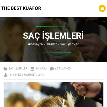
SAÇ İŞLEMLERI
Anasayfa
»
Ürünler
»
Saç İşlemleri
SAÇ İŞLEMLERI
24 NISAN
YORUM YOK
15.944 KEZ GÖRÜNTÜLENDI