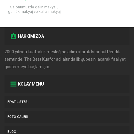
Salonumuzda gelin makyajı,
günlük makyaj ve kalıcı makyaj
hizmetleri ile kirpik
hizmetlerimizden
faydalanabilirsiniz.
HAKKIMIZDA
2000 yılında kuaförlük mesleğine adım atarak İstanbul Pendik
semtinde, The Best Kuaför adı altında ilk şubesini açarak faaliyet
göstermeye başlamıştır.
KOLAY MENÜ
FIYAT LISTESI
FOTO GALERI
BLOG