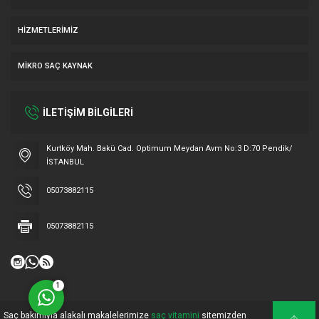
HIZMETLERIMIZ
MIKRO SAÇ KAYNAK
İLETİŞİM BİLGİLERİ
Müşteri Temsilcisi
Kurtköy Mah. Bakü Cad. Optimum Meydan Avm No:3 D:70 Pendik/
İSTANBUL
05073882115
05073882115
Cevap Yaz
1
Saç bakımıyla alakalı makalelerimize
saç vitamini
sitemizden